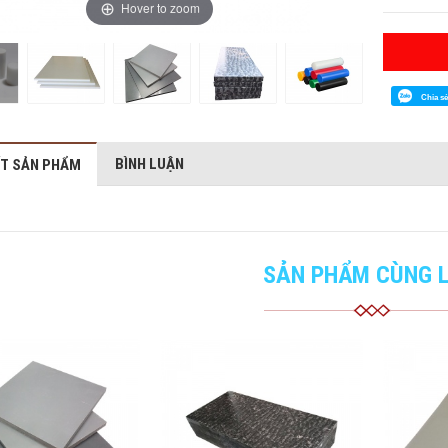
Hover to zoom
Chia s
BÌNH LUẬN
ẾT SẢN PHẨM
SẢN PHẨM CÙNG L