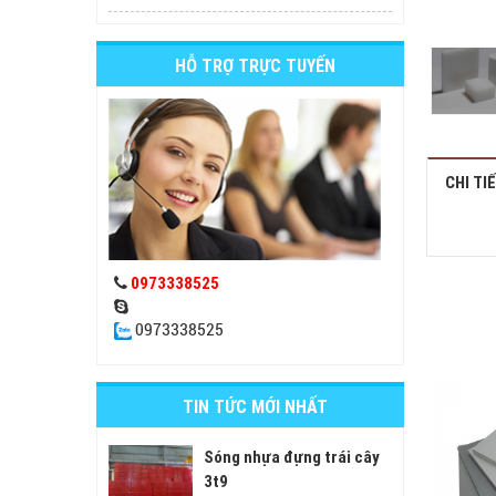
HỖ TRỢ TRỰC TUYẾN
CHI TI
0973338525
0973338525
TIN TỨC MỚI NHẤT
Sóng nhựa đựng trái cây
3t9