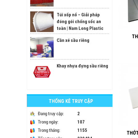
Túi xốp nổ – Giải pháp
đóng gói chống sốc an
toàn | Nam Long Plastic
TH
Cần xé sầu riêng
Khay nhựa đựng sầu riêng
THỐNG KÊ TRUY CẬP
2
Đang truy cập:
107
Trong ngày:
1155
Trong tháng:
THỚT