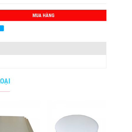
MUA HÀNG
ẻ
OẠI