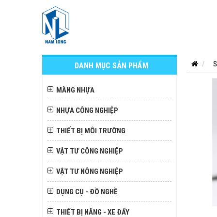
S
DANH MỤC SẢN PHẨM
MÀNG NHỰA
NHỰA CÔNG NGHIỆP
THIẾT BỊ MÔI TRƯỜNG
VẬT TƯ CÔNG NGHIỆP
VẬT TƯ NÔNG NGHIỆP
DỤNG CỤ - ĐỒ NGHỀ
THIẾT BỊ NÂNG - XE ĐẨY