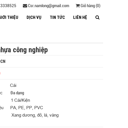
3338525
Csr.namlong@gmail.com
Giỏ hàng (0)
GIỚI THIỆU
DỊCH VỤ
TIN TỨC
LIÊN HỆ
nhựa công nghiệp
NCN
ệ
ị Cái
hước
Đa dạng
h 1 Cái/Kiện
iệu PA, PE, PP, PVC
 Xang dương, đỏ, lá, vàng