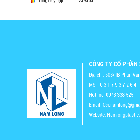
239404
Tổng truy cập:
CÔNG TY CỔ PHẦN 
Địa chỉ: 503/1B Phan Văn
MST: 0 3 1 7 9 3 7 2 6 4
Hotline: 0973 338 525
Email: Csr.namlong@gma
Website: Namlongplasti