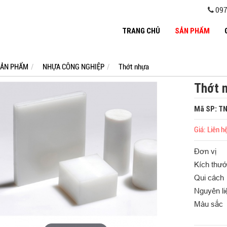
097
TRANG CHỦ
SẢN PHẨM
ẢN PHẨM
NHỰA CÔNG NGHIỆP
Thớt nhựa
Thớt 
Mã SP: T
Giá: Liên h
Đơn v
Kích t
Qui các
Nguyên l
Màu sắc