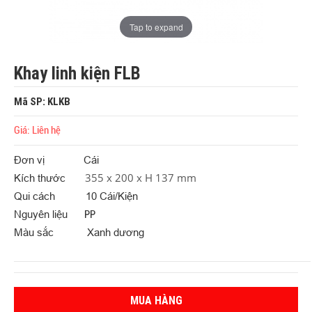
Tap to expand
Khay linh kiện FLB
Mã SP: KLKB
Giá: Liên hệ
Đơn vị Cái
355 x 200 x H 137 mm
Kích thước
Qui cách 10 Cái/Kiện
Nguyên liệu
PP
Màu sắc
Xanh dương
MUA HÀNG